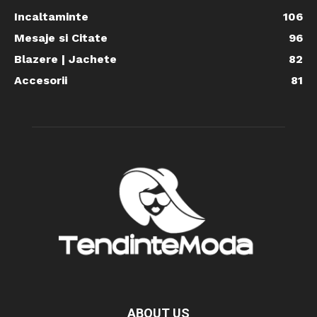
Incaltaminte
106
Mesaje si Citate
96
Blazere | Jachete
82
Accesorii
81
ABOUT US