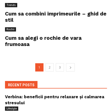
Trends
Cum sa combini imprimeurile – ghid de
stil
Rochii
Cum sa alegi o rochie de vara
frumoasa
1
2
3
RECENT POSTS
Verbina: beneficii pentru relaxare și calmarea
stresului
Lifestyle