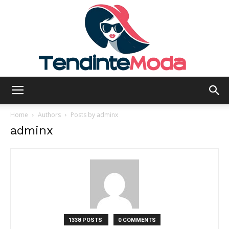
Tendinte
Home
Authors
Posts by adminx
adminx
Moda
1338 POSTS
0 COMMENTS