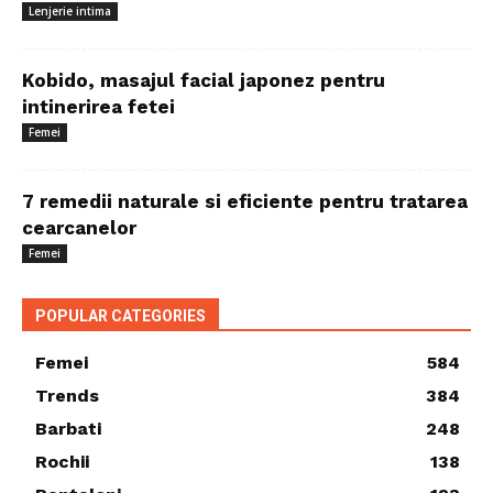
Lenjerie intima
Kobido, masajul facial japonez pentru
intinerirea fetei
Femei
7 remedii naturale si eficiente pentru tratarea
cearcanelor
Femei
POPULAR CATEGORIES
Femei
584
Trends
384
Barbati
248
Rochii
138