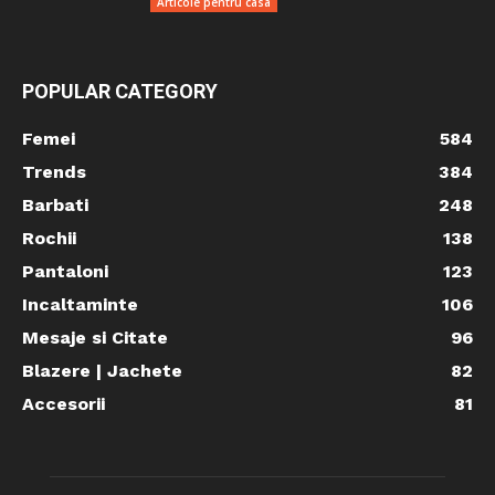
Articole pentru casa
POPULAR CATEGORY
Femei
584
Trends
384
Barbati
248
Rochii
138
Pantaloni
123
Incaltaminte
106
Mesaje si Citate
96
Blazere | Jachete
82
Accesorii
81